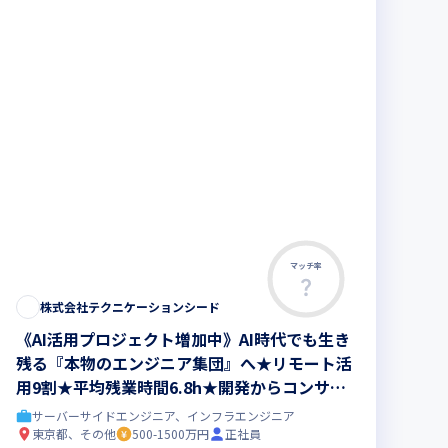
マッチ率
株式会社テクニケーションシード
《AI活用プロジェクト増加中》AI時代でも生き
残る『本物のエンジニア集団』へ★リモート活
用9割★平均残業時間6.8h★開発からコンサル
領域まで、一気通貫でキャリアを作りたいあな
サーバーサイドエンジニア、インフラエンジニア
たにオススメの環境です！
東京都、その他
500-1500万円
正社員