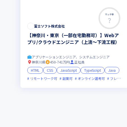
マッチ率
富士ソフト株式会社
【神奈川・東京（一部在宅勤務可）】Webア
プリ/クラウドエンジニア（上流～下流工程）
アプリケーションエンジニア、システムエンジニア
神奈川県
450-741万円
正社員
HTML
CSS
JavaScript
TypeScript
Java
リモートワーク可
副業可
オンライン選考可
フレックス制度あり