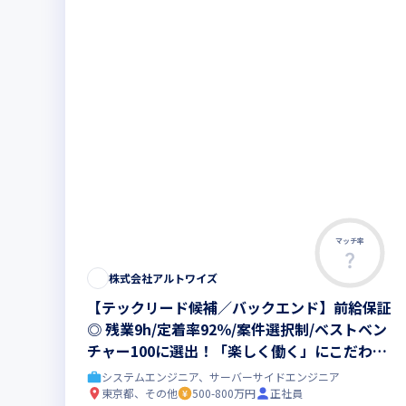
マッチ率
株式会社アルトワイズ
【テックリード候補／バックエンド】前給保証
◎ 残業9h/定着率92％/案件選択制/ベストベン
チャー100に選出！「楽しく働く」にこだわり
抜く会社。仕事も、人生も、本気で楽しめる環
システムエンジニア、サーバーサイドエンジニア
境へ！
東京都、その他
500-800万円
正社員