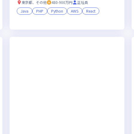
8年売上10億円を目指す会社づくりにも関われ
東京都、その他
480-900万円
正社員
る開発エンジニア
Java
PHP
Python
AWS
React
残業月20時間未満
女性エンジニアが活躍中