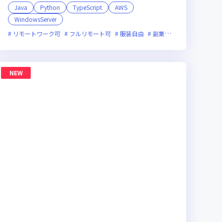
Java
Python
TypeScript
AWS
WindowsServer
イン選考可
新規立ち上げ
面接1回
ベンチャー企業
残業月20時間未満
リモートワーク可
フルリモート可
服装自由
副業可
オンライン選考
NEW