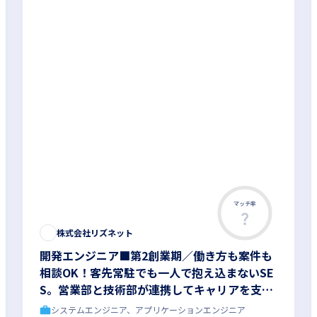
マッチ率
株式会社リズネット
開発エンジニア■第2創業期／働き方も案件も
相談OK！客先常駐でも一人で抱え込まないSE
S。営業部と技術部が連携してキャリアを支
え、希望に合う案件で上流工程へも挑戦。202
システムエンジニア、アプリケーションエンジニア