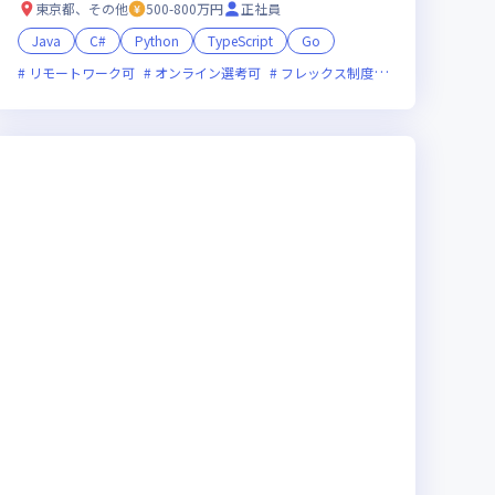
東京都、その他
500-800万円
正社員
Java
C#
Python
TypeScript
Go
リモートワーク可
オンライン選考可
フレックス制度あり
残業月20時