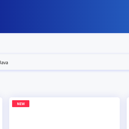
ava
NEW