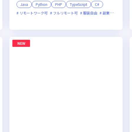
Java
Python
PHP
TypeScript
C#
ベンチャー企業
リモートワーク可
残業月20時間未満
フルリモート可
女性エンジニアが活躍中
服装自由
副業可
オンラ
NEW