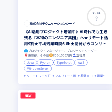
マッチ率
株式会社テクニケーションシード
《AI活用プロジェクト増加中》AI時代でも生き
残る『本物のエンジニア集団』へ★リモート活
用9割★平均残業時間6.8h★開発からコンサル
領域まで、一気通貫でキャリアを作りたいあな
プロジェクトマネージャー、プロジェクトリーダー
たにオススメの環境です！
東京都、その他
800-1500万円
正社員
Java
Python
TypeScript
AWS
WindowsServer
リモートワーク可
フルリモート可
服装自由
副業可
NEW