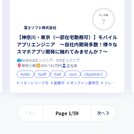
マッチ率
富士ソフト株式会社
【神奈川・東京（一部在宅勤務可）】モバイル
アプリエンジニア ～自社内開発多数！様々な
スマホアプリ開発に触れてみませんか？～
Androidエンジニア、iOSエンジニア
神奈川県
450-741万円
正社員
Kotlin
Swift
Dart
Java
Objective-C
新技術に積極的
リモートワーク可
女性エンジニアが活躍中
副業可
オンライン選考可
フレックス制度あり
Page
1
/
59
前へ
次へ