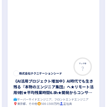
マッチ率
株式会社テクニケーションシード
《AI活用プロジェクト増加中》AI時代でも生き
残る『本物のエンジニア集団』へ★リモート活
用9割★平均残業時間6.8h★開発からコンサル
領域まで、一気通貫でキャリアを作りたいあな
サーバーサイドエンジニア、フロントエンドエンジニア
たにオススメの環境です！
東京都、その他
500-1500万円
正社員