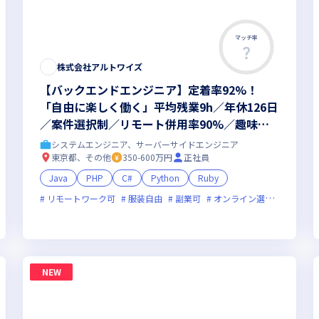
マッチ率
株式会社アルトワイズ
【バックエンドエンジニア】定着率92%！
「自由に楽しく働く」平均残業9h／年休126日
／案件選択制／リモート併用率90%／趣味手
当／趣味休暇
システムエンジニア、サーバーサイドエンジニア
東京都、その他
350-600万円
正社員
Java
PHP
C#
Python
Ruby
リモートワーク可
服装自由
副業可
オンライン選考可
ベン
オンライン選考可
新規立ち上げ
面接1回
ベンチャー企業
残業月20時間
NEW