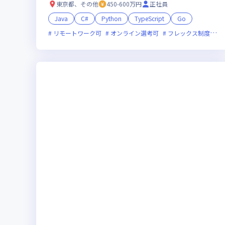
東京都、その他
450-600万円
正社員
Java
C#
Python
TypeScript
Go
リモートワーク可
オンライン選考可
フレックス制度あり