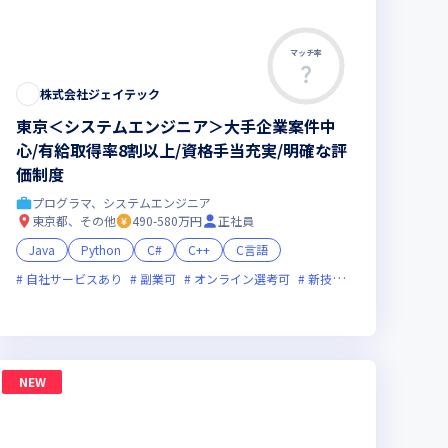
マッチ率
株式会社ジェイテック
東京＜システムエンジニア＞大手企業案件中
心/有給取得率8割以上/資格手当充実/明確な評
価制度
プログラマ、システムエンジニア
東京都、その他
490-580万円
正社員
Java
Python
C#
C++
C言語
チャー企業
自社サービスあり
残業月20時間未満
副業可
女性エンジニアが活躍中
オンライン選考可
新技術に積極的
面接1
未満
NEW