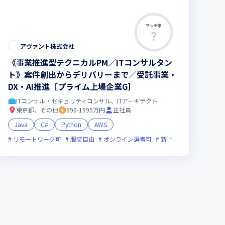
マッチ率
アヴァント株式会社
《事業推進型テクニカルPM／ITコンサルタン
ト》案件創出からデリバリーまで／受託事業・
DX・AI推進［プライム上場企業G］
ITコンサル・セキュリティコンサル、ITアーキテクト
東京都、その他
999-1999万円
正社員
Java
C#
Python
AWS
新技術に積極的
リモートワーク可
女性エンジニアが活躍中
服装自由
オンライン選考可
新技術に積極的
残業