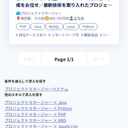
成をお任せ／最新技術を取り入れたプロジェク
トに携われます
プロジェクトマネージャー
東京都、その他
400-700万円
正社員
PHP
Java
MySQL
Linux
Python
自社サービスあり
リモートワーク可
服装自由
ベンチャー企業
Page
1
/
1
前へ
次へ
条件を減らして求人を探す
プロジェクトマネージャー
ベトナム
他のスキルで求人を探す
プロジェクトマネージャー × Java
プロジェクトマネージャー × Python
プロジェクトマネージャー × PHP
プロジェクトマネージャー × AWS
プロジェクトマネージャー × JavaScript