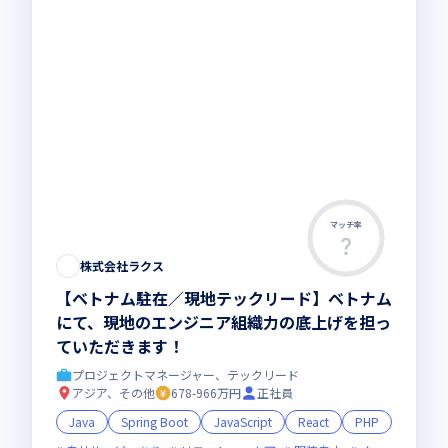
マッチ率
株式会社ラクス
【ベトナム駐在／現地テックリード】ベトナム
にて、現地のエンジニア組織力の底上げを担っ
ていただきます！
プロジェクトマネージャー、テックリード
アジア、その他
678-966万円
正社員
Java
Spring Boot
JavaScript
React
PHP