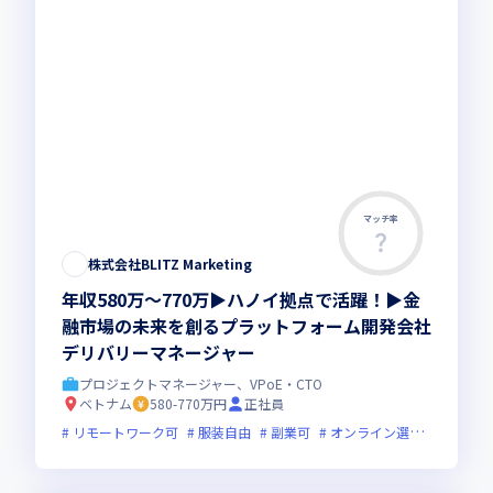
マッチ率
この求人は募集終了しました
株式会社BLITZ Marketing
年収580万～770万▶ハノイ拠点で活躍！▶金
融市場の未来を創るプラットフォーム開発会社
デリバリーマネージャー
プロジェクトマネージャー、VPoE・CTO
ベトナム
580-770万円
正社員
リモートワーク可
服装自由
副業可
オンライン選考可
フレ