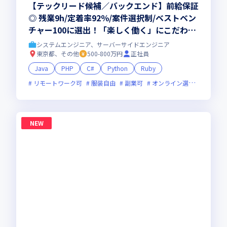
【テックリード候補／バックエンド】前給保証
◎ 残業9h/定着率92％/案件選択制/ベストベン
チャー100に選出！「楽しく働く」にこだわり
抜く会社。仕事も、人生も、本気で楽しめる環
システムエンジニア、サーバーサイドエンジニア
境へ！
東京都、その他
500-800万円
正社員
Java
PHP
C#
Python
Ruby
リモートワーク可
服装自由
副業可
オンライン選考可
ベン
NEW