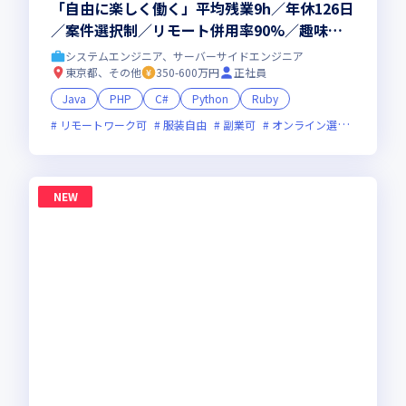
「自由に楽しく働く」平均残業9h／年休126日
／案件選択制／リモート併用率90%／趣味手
当／趣味休暇
システムエンジニア、サーバーサイドエンジニア
東京都、その他
350-600万円
正社員
Java
PHP
C#
Python
Ruby
リモートワーク可
服装自由
副業可
オンライン選考可
ベン
NEW