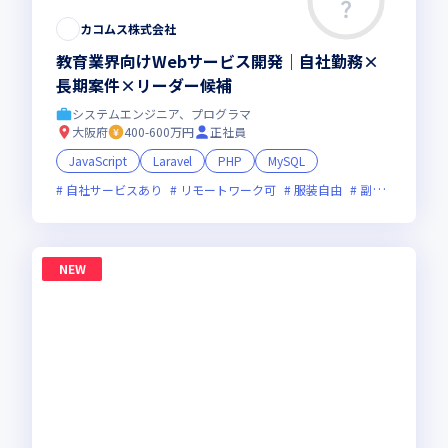
カコムス株式会社
教育業界向けWebサービス開発｜自社勤務×
長期案件×リーダー候補
システムエンジニア、プログラマ
大阪府
400-600万円
正社員
JavaScript
Laravel
PHP
MySQL
自社サービスあり
リモートワーク可
服装自由
副業可
フレ
NEW