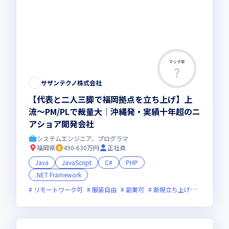
マッチ率
サザンテクノ株式会社
【代表と二人三脚で福岡拠点を立ち上げ】上
流〜PM/PLで裁量大｜沖縄発・実績十年超のニ
アショア開発会社
システムエンジニア、プログラマ
福岡県
490-630万円
正社員
Java
JavaScript
C#
PHP
.NET Framework
リモートワーク可
服装自由
副業可
新規立ち上げ
ベンチャ