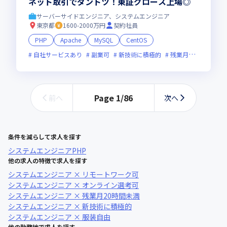
ネット取引でダントツ！東証グロース上場◎
サーバーサイドエンジニア、システムエンジニア
東京都
1600-2000万円
契約社員
PHP
Apache
MySQL
CentOS
自社サービスあり
副業可
新技術に積極的
残業月20時間未満
Page
1
/
86
前へ
次へ
条件を減らして求人を探す
システムエンジニア
PHP
他の求人の特徴で求人を探す
システムエンジニア × リモートワーク可
システムエンジニア × オンライン選考可
システムエンジニア × 残業月20時間未満
システムエンジニア × 新技術に積極的
システムエンジニア × 服装自由
他の勤務地で求人を探す