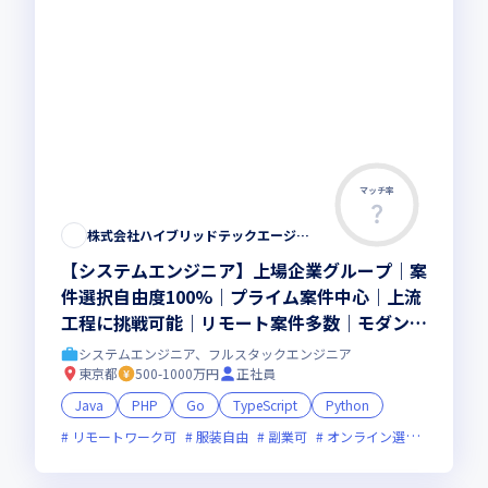
マッチ率
株式会社ハイブリッドテックエージェント
【システムエンジニア】上場企業グループ｜案
件選択自由度100%｜プライム案件中心｜上流
工程に挑戦可能｜リモート案件多数｜モダン開
発｜カジュアル面談OK
システムエンジニア、フルスタックエンジニア
東京都
500-1000万円
正社員
Java
PHP
Go
TypeScript
Python
リモートワーク可
服装自由
副業可
オンライン選考可
新技