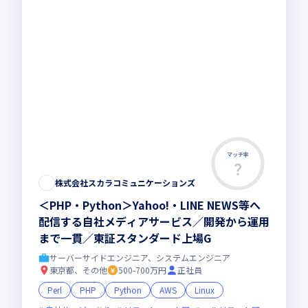
マッチ率
株式会社スカラコミュニケーションズ
＜PHP・Python＞Yahoo!・LINE NEWS等へ
配信する自社メディアサービス／開発から運用
まで一貫／東証スタンダード上場G
サーバーサイドエンジニア、システムエンジニア
東京都、その他
500-700万円
正社員
Perl
PHP
Python
AWS
Linux