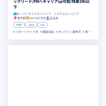
ックリード/PMへキャリアup可能/残業20h以
下
サーバーサイドエンジニア、システムエンジニア
東京都
500-800万円
正社員
PHP
Java
Go
リモートワーク可
服装自由
オンライン選考可
新技術に積極的