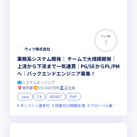
マッチ率
ウィツ株式会社
業務系システム開発｜ チームで大規模開発｜
上流から下流まで一気通貫｜PG/SEからPL/PM
へ｜バックエンドエンジニア募集！
システムエンジニア
東京都
550-800万円
正社員
Java
C#
VB.NET
PHP
オンライン選考可
残業月20時間未満
グローバル展開
女性エン