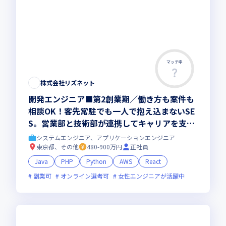
マッチ率
株式会社リズネット
開発エンジニア■第2創業期／働き方も案件も
相談OK！客先常駐でも一人で抱え込まないSE
S。営業部と技術部が連携してキャリアを支
え、希望に合う案件で上流工程へも挑戦。202
システムエンジニア、アプリケーションエンジニア
8年売上10億円を目指す会社づくりにも関われ
東京都、その他
480-900万円
正社員
る開発エンジニア
Java
PHP
Python
AWS
React
副業可
オンライン選考可
女性エンジニアが活躍中