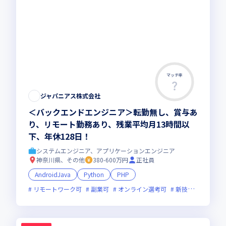
マッチ率
ジャパニアス株式会社
＜バックエンドエンジニア＞転勤無し、賞与あ
り、リモート勤務あり、残業平均月13時間以
下、年休128日！
システムエンジニア、アプリケーションエンジニア
神奈川県、その他
380-600万円
正社員
AndroidJava
Python
PHP
リモートワーク可
副業可
オンライン選考可
新技術に積極的