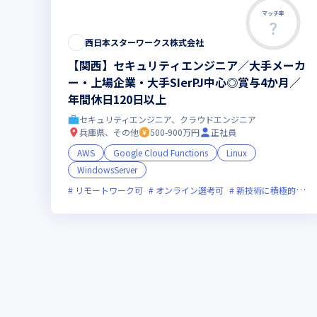
マッチ率
西日本スターワークス株式会社
【関西】セキュリティエンジニア／大手メーカ
ー・上場企業・大手SIerPJ中心◎賞与4か月／
年間休日120日以上
セキュリティエンジニア、クラウドエンジニア
兵庫県、その他
500-900万円
正社員
AWS
Google Cloud Functions
Linux
WindowsServer
リモートワーク可
オンライン選考可
新技術に積極的
面