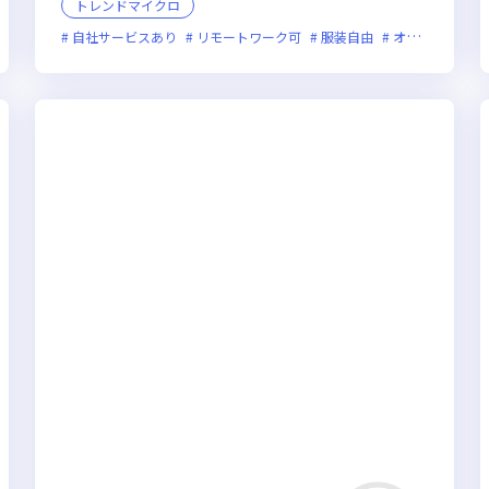
トレンドマイクロ
新技術に積極的
自社サービスあり
残業月20時間未満
リモートワーク可
上場企業
服装自由
女性エンジニアが
オンライン選考可