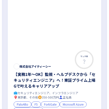
マッチ率
株式会社アイティーシー
【実務1年〜OK】監視・ヘルプデスクから「セ
キュリティエンジニア」へ！東証プライム上場
Gで叶えるキャリアアップ
セキュリティエンジニア、インフラエンジニア
東京都、その他
350-500万円
正社員
PaloAlto
F5
FortiGate
Microsoft Azure