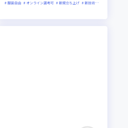
服装自由
オンライン選考可
新規立ち上げ
新技術に積極的
ベンチャ
活躍中
新技術に積極的
裁量労働制あり
残業月20時間未満
上場企業
女性エンジニアが活躍中