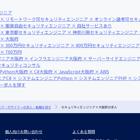
ジニア
× リモートワーク可
セキュリティエンジニア × オンライン選考可
セキ
× 服装自由
セキュリティエンジニア × 自社サービスあり
× 東京都
セキュリティエンジニア × 神奈川県
セキュリティエンジニア 
× 大阪府
 300万円
セキュリティエンジニア × 400万円
セキュリティエンジニア ×
 700万円
ジニア
大阪府 × インフラエンジニア
大阪府 × サーバーサイドエンジニ
・セキュリティコンサル
Python
大阪府 × C#
大阪府 × JavaScript
大阪府 × AWS
ニア
C# × システムエンジニア
Python × システムエンジニア
PHP × 
ナー求人を探す
ジニア・デザイナーの求人・転職を探す
セキュリティエンジニア×大阪府の求人
個人向けお問い合わせ
よくある質問