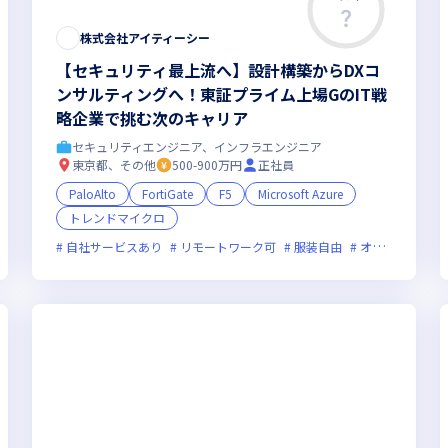
株式会社アイティーシー
【セキュリティ最上流へ】設計構築からDXコ
ンサルティングへ！東証プライム上場GのIT戦
略企業で挑む次のキャリア
セキュリティエンジニア、インフラエンジニア
東京都、その他
500-900万円
正社員
PaloAlto
FortiGate
F5
Microsoft Azure
トレンドマイクロ
新技術に積極的
残業月20時間未満
上場企業
女性エンジニアが
自社サービスあり
リモートワーク可
服装自由
オンライン選考可