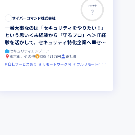
マッチ率
サイバーコマンド株式会社
一番大事なのは「セキュリティをやりたい！」
という思い＜未経験から「守るプロ」へ＞IT経
験を活かして、セキュリティ特化企業へ■セキ
ュリティエンジニア候補＜前職給与保証あり＞
セキュリティエンジニア
■東京・大阪勤務（転勤なし）
東京都、その他
305-471万円
正社員
オンライン選考可
自社サービスあり
ベンチャー企業
リモートワーク可
残業月20時間未満
フルリモート可
服装自由
オン