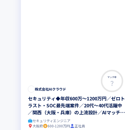
マッチ率
株式会社AIクラウド
セキュリティ◆年収600万～1200万円／ゼロト
ラスト・SOC最先端案件／20代～40代活躍中
／関西（大阪・兵庫）の上流設計／AIマッチン
グ
セキュリティエンジニア
大阪府
600-1200万円
正社員