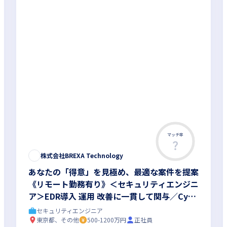
マッチ率
株式会社BREXA Technology
あなたの「得意」を見極め、最適な案件を提案
《リモート勤務有り》＜セキュリティエンジニ
ア＞EDR導入 運用 改善に一貫して関与／Cybe
reason認定資格で市場価値を上げる／上流へ
セキュリティエンジニア
成長可能／年収1000万可／残業平均10.67h
東京都、その他
500-1200万円
正社員