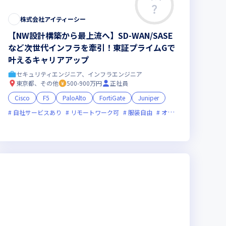
株式会社アイティーシー
【NW設計構築から最上流へ】SD-WAN/SASE
など次世代インフラを牽引！東証プライムGで
叶えるキャリアアップ
セキュリティエンジニア、インフラエンジニア
東京都、その他
500-900万円
正社員
Cisco
F5
PaloAlto
FortiGate
Juniper
活躍中
自社サービスあり
裁量労働制あり
リモートワーク可
服装自由
オンライン選考可
新
新技術に積極的
残業月20時間未満
上場企業
女性エンジニアが活躍中