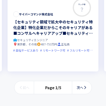
マッチ率
サイバーコマンド株式会社
【セキュリティ領域で拡大中のセキュリティ特
化企業】特化企業だからこそのキャリアがある
■コンサルへキャリアアップ■セキュリティエ
ンジニア（コンサルタント）候補■＜前職給与
セキュリティエンジニア
保証あり＞■東京・大阪勤務
東京都、その他
487-753万円
正社員
自社サービスあり
リモートワーク可
フルリモート可
服装自由
接1回
残業月20時間未満
女性エンジニアが活躍中
Page
1
/
5
前へ
次へ