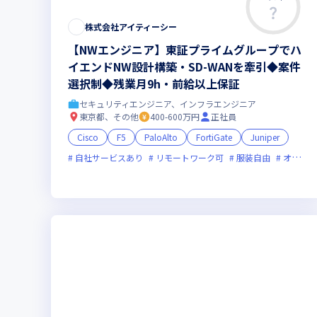
株式会社アイティーシー
【NWエンジニア】東証プライムグループでハ
イエンドNW設計構築・SD-WANを牽引◆案件
選択制◆残業月9h・前給以上保証
セキュリティエンジニア、インフラエンジニア
東京都、その他
400-600万円
正社員
Cisco
F5
PaloAlto
FortiGate
Juniper
自社サービスあり
リモートワーク可
服装自由
オンライン選考可