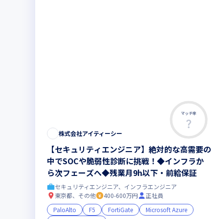
マッチ率
株式会社アイティーシー
【セキュリティエンジニア】絶対的な高需要の
中でSOCや脆弱性診断に挑戦！◆インフラか
ら次フェーズへ◆残業月9h以下・前給保証
セキュリティエンジニア、インフラエンジニア
東京都、その他
400-600万円
正社員
PaloAlto
F5
FortiGate
Microsoft Azure