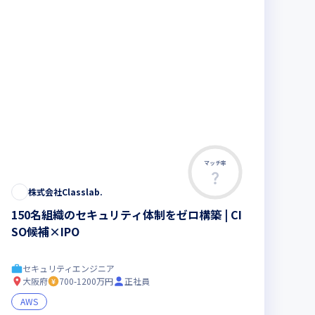
マッチ率
株式会社Classlab.⁠
150名組織のセキュリティ体制をゼロ構築 | CI
SO候補×IPO
セキュリティエンジニア
大阪府
700-1200万円
正社員
AWS