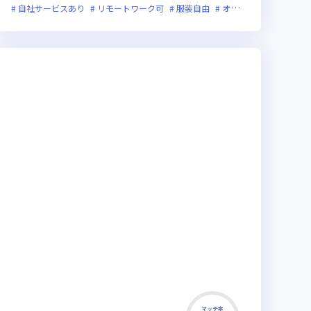
極的
自社サービスあり
残業月20時間未満
リモートワーク可
女性エンジニアが活躍中
服装自由
オンライン選考可
新
マッチ率