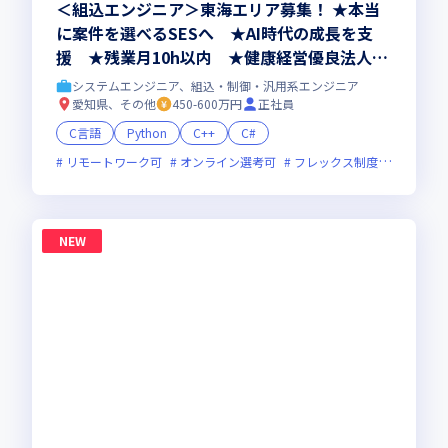
＜組込エンジニア＞東海エリア募集！ ★本当
に案件を選べるSESへ ★AI時代の成長を支
援 ★残業月10h以内 ★健康経営優良法人20
26認定
システムエンジニア、組込・制御・汎用系エンジニア
愛知県、その他
450-600万円
正社員
C言語
Python
C++
C#
リモートワーク可
オンライン選考可
フレックス制度あり
残業
NEW