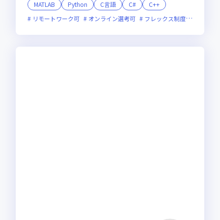
MATLAB
Python
C言語
C#
C++
リモートワーク可
オンライン選考可
フレックス制度あり
面接