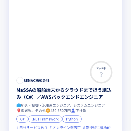
マッチ率
BEMAC株式会社
MaSSAの船舶端末からクラウドまで担う組込
み（C#）／AWSバックエンドエンジニア
組込・制御・汎用系エンジニア、システムエンジニア
愛媛県、その他
450-650万円
正社員
C#
.NET Framework
Python
自社サービスあり
オンライン選考可
新技術に積極的