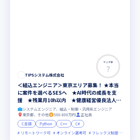
マッチ率
TIPSシステム株式会社
＜組込エンジニア＞東京エリア募集！ ★本当
に案件を選べるSESへ ★AI時代の成長を支
援 ★残業月10h以内 ★健康経営優良法人20
26認定
システムエンジニア、組込・制御・汎用系エンジニア
東京都、その他
500-800万円
正社員
C言語
Python
C++
C#
リモートワーク可
オンライン選考可
フレックス制度あり
残業