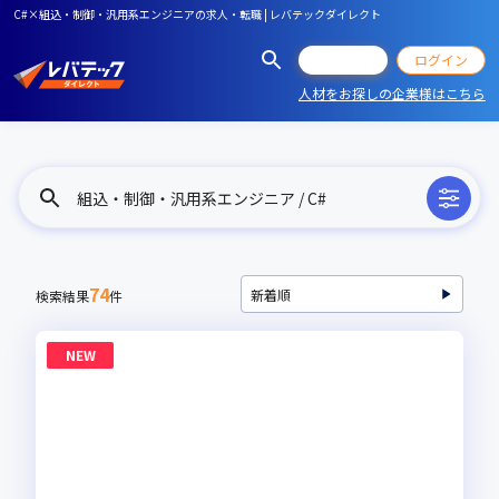
C#×組込・制御・汎用系エンジニアの求人・転職 | レバテックダイレクト
会員登録
ログイン
人材をお探しの企業様はこちら
組込・制御・汎用系エンジニア / C#
74
検索結果
件
NEW