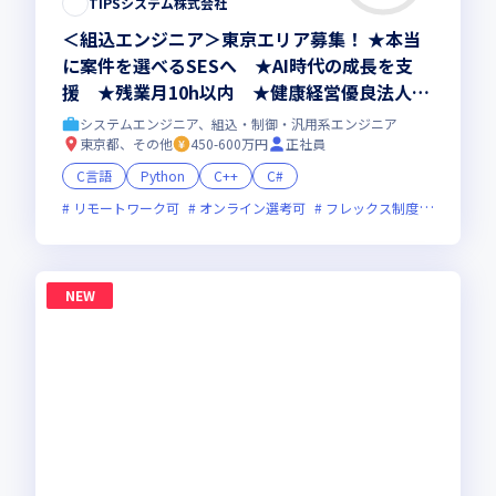
TIPSシステム株式会社
＜組込エンジニア＞東京エリア募集！ ★本当
に案件を選べるSESへ ★AI時代の成長を支
援 ★残業月10h以内 ★健康経営優良法人20
26認定
システムエンジニア、組込・制御・汎用系エンジニア
東京都、その他
450-600万円
正社員
C言語
Python
C++
C#
リモートワーク可
オンライン選考可
フレックス制度あり
残業
NEW