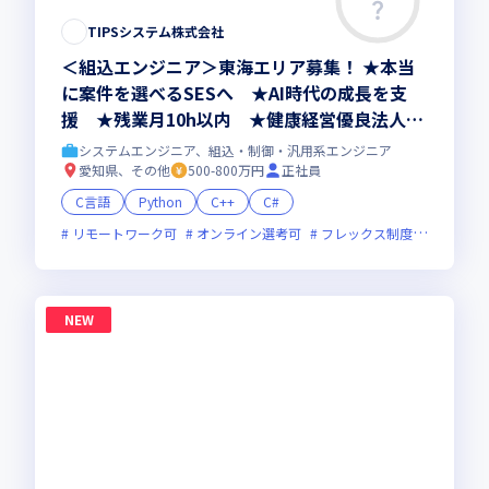
TIPSシステム株式会社
＜組込エンジニア＞東海エリア募集！ ★本当
に案件を選べるSESへ ★AI時代の成長を支
援 ★残業月10h以内 ★健康経営優良法人20
26認定
システムエンジニア、組込・制御・汎用系エンジニア
愛知県、その他
500-800万円
正社員
C言語
Python
C++
C#
リモートワーク可
オンライン選考可
フレックス制度あり
残業
NEW