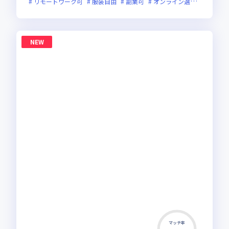
リモートワーク可
服装自由
副業可
オンライン選考可
新規
NEW
マッチ率