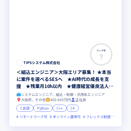
マッチ率
TIPSシステム株式会社
＜組込エンジニア＞大阪エリア募集！ ★本当
に案件を選べるSESへ ★AI時代の成長を支
援 ★残業月10h以内 ★健康経営優良法人20
26認定
システムエンジニア、組込・制御・汎用系エンジニア
大阪府、その他
450-600万円
正社員
C言語
Python
C++
C#
リモートワーク可
オンライン選考可
フレックス制度あり
残業