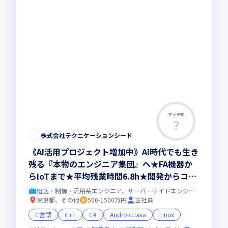
マッチ率
株式会社テクニケーションシード
《AI活用プロジェクト増加中》AI時代でも生き
残る『本物のエンジニア集団』へ★FA機器か
らIoTまで★平均残業時間6.8h★開発からコン
サル領域まで、一気通貫でキャリアを作りたい
組込・制御・汎用系エンジニア、サーバーサイドエンジニア
あなたにオススメの環境です！
東京都、その他
500-1500万円
正社員
C言語
C++
C#
AndroidJava
Linux