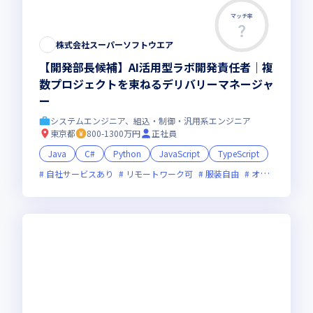
マッチ率
株式会社スーパーソフトウエア
【開発部長候補】AI活用型ラボ開発責任者｜複
数プロジェクトを束ねるデリバリーマネージャ
ー
システムエンジニア、組込・制御・汎用系エンジニア
東京都
800-1300万円
正社員
Java
C#
Python
JavaScript
TypeScript
自社サービスあり
リモートワーク可
服装自由
オンライン選考可