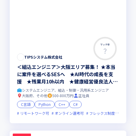
マッチ率
TIPSシステム株式会社
＜組込エンジニア＞大阪エリア募集！ ★本当
に案件を選べるSESへ ★AI時代の成長を支
援 ★残業月10h以内 ★健康経営優良法人20
26認定
システムエンジニア、組込・制御・汎用系エンジニア
大阪府、その他
500-800万円
正社員
C言語
Python
C++
C#
リモートワーク可
オンライン選考可
フレックス制度あり
残業