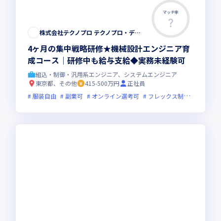
マッチ率
株式会社テクノプロ テクノプロ・デザイン社
4ヶ月の集中戦略研修★機械設計エンジニア育
成コース｜研修中も給与支給◆実務未経験可
組込・制御・汎用系エンジニア、システムエンジニア
東京都、その他
415-500万円
正社員
服装自由
副業可
オンライン選考可
フレックス制度あり
新