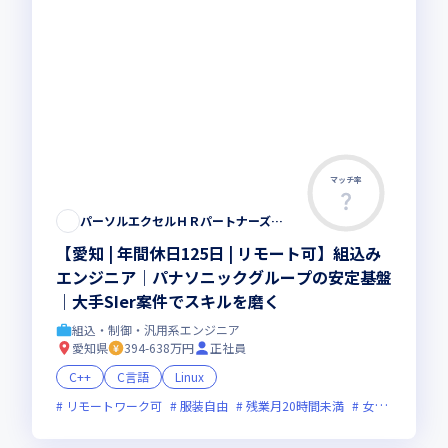
マッチ率
パーソルエクセルＨＲパートナーズ株式会社
【愛知 | 年間休日125日 | リモート可】組込み
エンジニア｜パナソニックグループの安定基盤
｜大手SIer案件でスキルを磨く
組込・制御・汎用系エンジニア
愛知県
394-638万円
正社員
C++
C言語
Linux
リモートワーク可
服装自由
残業月20時間未満
女性エンジニアが活躍中