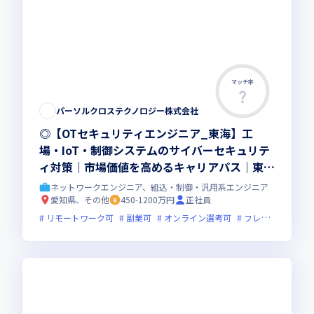
マッチ率
パーソルクロステクノロジー株式会社
◎【OTセキュリティエンジニア_東海】工
場・IoT・制御システムのサイバーセキュリテ
ィ対策｜市場価値を高めるキャリアパス｜東証
プライム上場G
ネットワークエンジニア、組込・制御・汎用系エンジニア
愛知県、その他
450-1200万円
正社員
リモートワーク可
副業可
オンライン選考可
フレックス制度あり