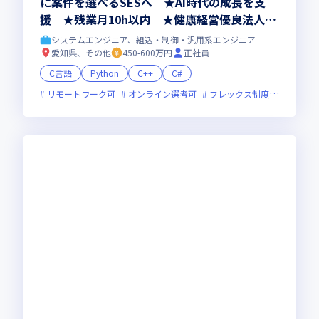
に案件を選べるSESへ ★AI時代の成長を支
援 ★残業月10h以内 ★健康経営優良法人20
26認定
システムエンジニア、組込・制御・汎用系エンジニア
愛知県、その他
450-600万円
正社員
C言語
Python
C++
C#
リモートワーク可
オンライン選考可
フレックス制度あり
残業