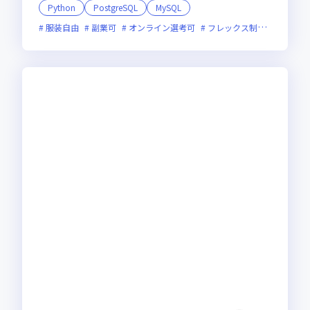
Python
PostgreSQL
MySQL
服装自由
副業可
オンライン選考可
フレックス制度あり
新