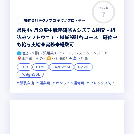
マッチ率
株式会社テクノプロ テクノプロ・デザイン社
最長4ヶ月の集中戦略研修★システム開発・組
込みソフトウェア・機械設計各コース｜研修中
も給与支給◆実務未経験可
組込・制御・汎用系エンジニア、システムエンジニア
東京都、その他
398-460万円
正社員
Java
HTML
JavaScript
MySQL
PostgreSQL
服装自由
副業可
オンライン選考可
フレックス制度あり
新