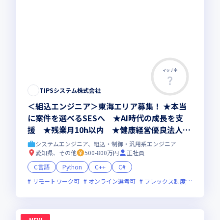
マッチ率
TIPSシステム株式会社
＜組込エンジニア＞東海エリア募集！ ★本当
に案件を選べるSESへ ★AI時代の成長を支
援 ★残業月10h以内 ★健康経営優良法人20
26認定
システムエンジニア、組込・制御・汎用系エンジニア
愛知県、その他
500-800万円
正社員
C言語
Python
C++
C#
リモートワーク可
オンライン選考可
フレックス制度あり
残業
NEW