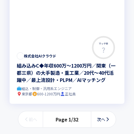
マッチ率
株式会社AIクラウド
組み込みC◆年収600万～1200万円／関東（一
都三県）の大手製造・重工業／20代～40代活
躍中／最上流設計・PLPM／AIマッチング
組込・制御・汎用系エンジニア
東京都
600-1200万円
正社員
Page
1
/
32
前へ
次へ