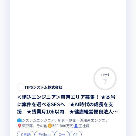
マッチ率
TIPSシステム株式会社
＜組込エンジニア＞東京エリア募集！ ★本当
に案件を選べるSESへ ★AI時代の成長を支
援 ★残業月10h以内 ★健康経営優良法人20
26認定
システムエンジニア、組込・制御・汎用系エンジニア
東京都、その他
500-800万円
正社員
C言語
Python
C++
C#