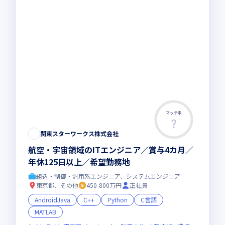
マッチ率
関東スターワークス株式会社
航空・宇宙領域のITエンジニア／賞与4カ月／
年休125日以上／希望勤務地
組込・制御・汎用系エンジニア、システムエンジニア
東京都、その他
450-800万円
正社員
AndroidJava
C++
Python
C言語
MATLAB