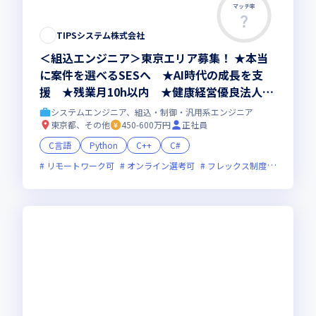
マッチ率
TIPSシステム株式会社
＜組込エンジニア＞東京エリア募集！ ★本当
に案件を選べるSESへ ★AI時代の成長を支
援 ★残業月10h以内 ★健康経営優良法人20
26認定
システムエンジニア、組込・制御・汎用系エンジニア
東京都、その他
450-600万円
正社員
C言語
Python
C++
C#
リモートワーク可
オンライン選考可
フレックス制度あり
残業