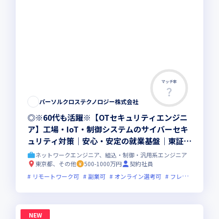
マッチ率
パーソルクロステクノロジー株式会社
◎※60代も活躍※【OTセキュリティエンジニ
ア】工場・IoT・制御システムのサイバーセキ
ュリティ対策｜安心・安定の就業基盤｜東証プ
ライム上場G
ネットワークエンジニア、組込・制御・汎用系エンジニア
東京都、その他
500-1000万円
契約社員
リモートワーク可
副業可
オンライン選考可
フレックス制度あり
NEW