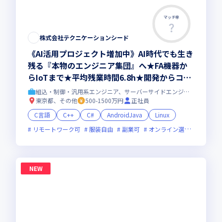
マッチ率
株式会社テクニケーションシード
《AI活用プロジェクト増加中》AI時代でも生き
残る『本物のエンジニア集団』へ★FA機器か
らIoTまで★平均残業時間6.8h★開発からコン
サル領域まで、一気通貫でキャリアを作りたい
組込・制御・汎用系エンジニア、サーバーサイドエンジニア
あなたにオススメの環境です！
東京都、その他
500-1500万円
正社員
C言語
C++
C#
AndroidJava
Linux
リモートワーク可
服装自由
副業可
オンライン選考可
新規
NEW