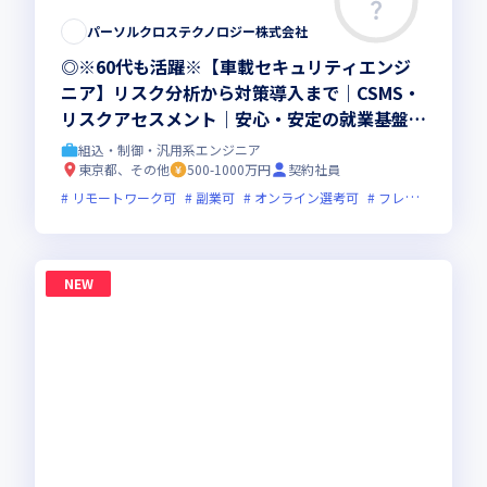
パーソルクロステクノロジー株式会社
◎※60代も活躍※【車載セキュリティエンジ
ニア】リスク分析から対策導入まで｜CSMS・
リスクアセスメント｜安心・安定の就業基盤｜
東証プライム上場G
組込・制御・汎用系エンジニア
東京都、その他
500-1000万円
契約社員
リモートワーク可
副業可
オンライン選考可
フレックス制度あり
NEW