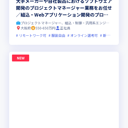
大手メーカーや自社製品におけるソフトウェア
開発のプロジェクトマネージャー業務をお任せ
／組込・Webアプリケーション開発のプロジ
ェクト管理や顧客・パートナー折衝を担当して
プロジェクトマネージャー、組込・制御・汎用系エンジニア
いただきます
大阪府
550-650万円
正社員
リモートワーク可
服装自由
オンライン選考可
新技術に積極的
NEW