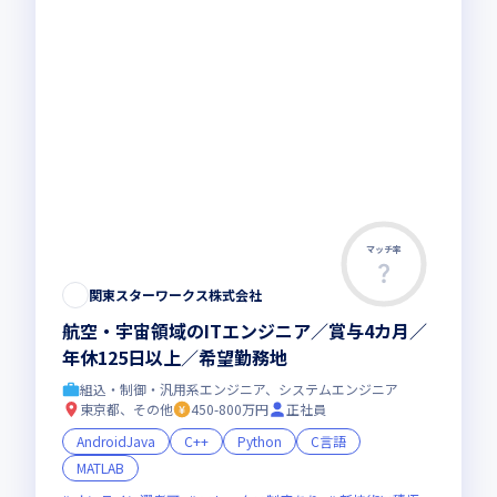
マッチ率
関東スターワークス株式会社
航空・宇宙領域のITエンジニア／賞与4カ月／
年休125日以上／希望勤務地
組込・制御・汎用系エンジニア、システムエンジニア
東京都、その他
450-800万円
正社員
AndroidJava
C++
Python
C言語
MATLAB