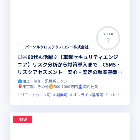
マッチ率
パーソルクロステクノロジー株式会社
◎※60代も活躍※【車載セキュリティエンジ
ニア】リスク分析から対策導入まで｜CSMS・
リスクアセスメント｜安心・安定の就業基盤｜
東証プライム上場G
組込・制御・汎用系エンジニア
東京都、その他
500-1000万円
契約社員
リモートワーク可
副業可
オンライン選考可
フレックス制度あり
NEW