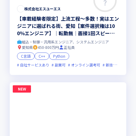
株式会社エスユーエス
【車載経験者限定】上流工程～多数！実はエン
ジニアに選ばれる街、愛知【案件選択権は10
0％エンジニア】│転勤無│面接1回スピード
選考で負担少なく│福利厚生・研修制度充実
組込・制御・汎用系エンジニア、システムエンジニア
愛知県
450-800万円
正社員
C言語
C++
Python
自社サービスあり
副業可
オンライン選考可
新技術に積極的
NEW