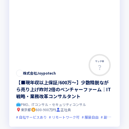
マッチ率
株式会社Joypotech
【■現年収以上保証/600万～】少数精鋭なが
ら売り上げ昨対2倍のベンチャーファーム｜IT
戦略・業務改革コンサルタント
PMO、ITコンサル・セキュリティコンサル
東京都
600-900万円
正社員
自社サービスあり
リモートワーク可
服装自由
副業可
オン