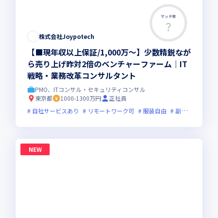
マッチ率
株式会社Joypotech
【■現年収以上保証/1,000万～】少数精鋭なが
ら売り上げ昨対2倍のベンチャーファーム｜IT
戦略・業務改革コンサルタント
PMO、ITコンサル・セキュリティコンサル
東京都
1000-1300万円
正社員
自社サービスあり
リモートワーク可
服装自由
副業可
オン
NEW