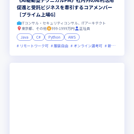
《AI駆動型テクニカルPM》社内外のAI利活用
促進と受託ビジネスを牽引するコアメンバー
［プライム上場G］
ITコンサル・セキュリティコンサル、ITアーキテクト
東京都、その他
999-1999万円
正社員
Java
C#
Python
AWS
リモートワーク可
服装自由
オンライン選考可
新技術に積極的