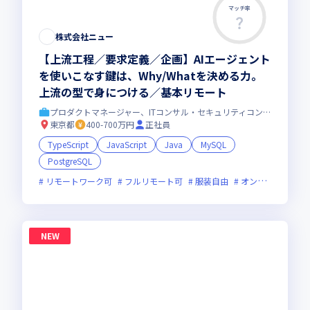
マッチ率
株式会社ニュー
【上流工程／要求定義／企画】AIエージェント
を使いこなす鍵は、Why/Whatを決める力。
上流の型で身につける／基本リモート
プロダクトマネージャー、ITコンサル・セキュリティコンサル
東京都
400-700万円
正社員
TypeScript
JavaScript
Java
MySQL
PostgreSQL
リモートワーク可
フルリモート可
服装自由
オンライン選考可
NEW