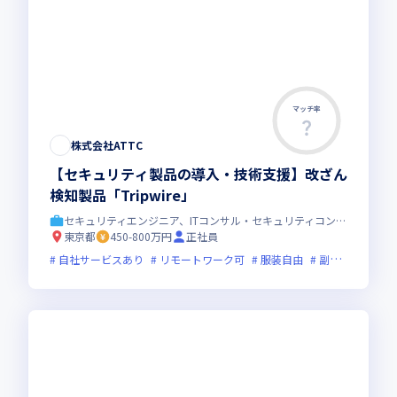
マッチ率
株式会社ATTC
【セキュリティ製品の導入・技術支援】改ざん
検知製品「Tripwire」
セキュリティエンジニア、ITコンサル・セキュリティコンサル
東京都
450-800万円
正社員
自社サービスあり
リモートワーク可
服装自由
副業可
オン