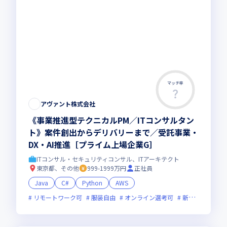
マッチ率
アヴァント株式会社
《事業推進型テクニカルPM／ITコンサルタン
ト》案件創出からデリバリーまで／受託事業・
DX・AI推進［プライム上場企業G］
ITコンサル・セキュリティコンサル、ITアーキテクト
東京都、その他
999-1999万円
正社員
Java
C#
Python
AWS
リモートワーク可
服装自由
オンライン選考可
新技術に積極的