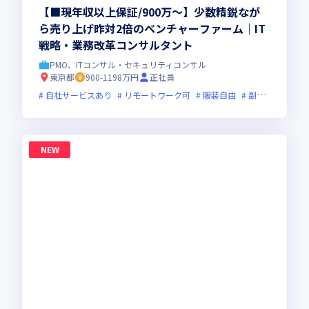
【■現年収以上保証/900万～】少数精鋭なが
ら売り上げ昨対2倍のベンチャーファーム｜IT
戦略・業務改革コンサルタント
PMO、ITコンサル・セキュリティコンサル
東京都
900-1198万円
正社員
自社サービスあり
リモートワーク可
服装自由
副業可
オン
NEW