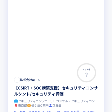
マッチ率
株式会社ATTC
【CSIRT・SOC構築支援】セキュリティコンサ
ルタント/セキュリティ評価
セキュリティエンジニア、ITコンサル・セキュリティコンサル
東京都
450-800万円
正社員
自社サービスあり
リモートワーク可
服装自由
副業可
オン