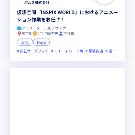
パルス株式会社
仮想空間『INSPIX WORLD』におけるアニメー
ション作業をお任せ！
アニメーター、3Dデザイナー
東京都
400-700万円
正社員
Unity
Maya
自社サービスあり
リモートワーク可
服装自由
副業可
オン