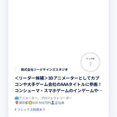
マッチ率
株式会社ソードケインズスタジオ
＜リーダー候補＞3Dアニメーターとしてカプ
コンや大手ゲーム会社のAAAタイトルに参画！
コンシューマ・スマホゲームのインゲームやカ
ットシーンのアニメ制作を牽引しませんか
アニメーター、プロジェクトリーダー
東京都
600-900万円
正社員
フレックス制度あり