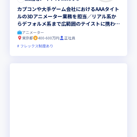
カプコンや大手ゲーム会社におけるAAAタイト
ルの3Dアニメーター業務を担当／リアル系か
らデフォルメ系まで広範囲のテイストに携われ
る環境においてスキルアップしませんか
アニメーター
東京都
400-600万円
正社員
フレックス制度あり