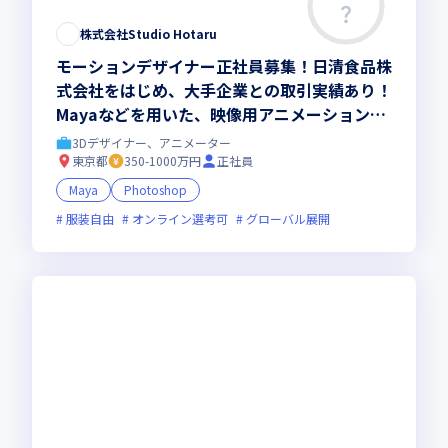
株式会社Studio Hotaru
モーションデザイナー正社員募集！日清食品株
式会社をはじめ、大手企業との取引実績あり！
Mayaなどを用いた、映像用アニメーションや
ゲームモーションの作成をお任せ／裁量のある
3Dデザイナー、アニメーター
業務に挑戦可能
東京都
350-1000万円
正社員
Maya
Photoshop
服装自由
オンライン選考可
グローバル展開