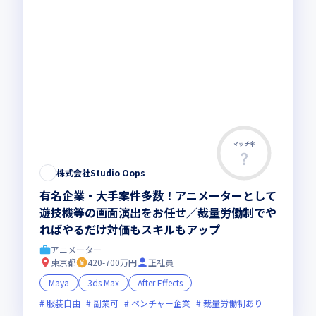
マッチ率
株式会社Studio Oops
有名企業・大手案件多数！アニメーターとして
遊技機等の画面演出をお任せ／裁量労働制でや
ればやるだけ対価もスキルもアップ
アニメーター
東京都
420-700万円
正社員
Maya
3ds Max
After Effects
服装自由
副業可
ベンチャー企業
裁量労働制あり