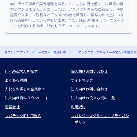
学に行って知識や実戦経験を得ること、さらに腕を磨くには自身の努
力が欠かせません。人によっては、アニメ以外のものに着目し、演劇
鑑賞やスポーツ観戦などで人物の動きを研究し、描写力の向上につな
げる鍛錬を行っている方もいます。また、Flashを駆使してアニメーシ
ョンを制作するWebに特化したアニメーターもいます。
ITエンジニア・デザイナーの求人・転職TOP
ITエンジニア・デザイナーの求人・転職を探
IT・Web求人を探す
個人向けお問い合わせ
よくある質問
サイトマップ
人材をお探しの企業様へ
法人向けお問い合わせ
法人向け資料ダウンロード
法人向けお役立ち資料一覧
運営会社
利用規約
レバテックID利用規約
レバレジーズグループ・プライバシ
ーポリシー