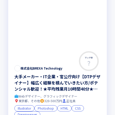
マッチ率
株式会社BREXA Technology
大手メーカー・IT企業・官公庁向け【DTPデザ
イナー】幅広く経験を積んでいきたい方/ポテ
ンシャル歓迎！★平均残業月10時間40分★年
休123日以上★完全週休2日制（土日）★教育
Webデザイナー、グラフィックデザイナー
体制と様々な案件を通して成長可能
東京都、その他
320-500万円
正社員
Illustrator
Photoshop
HTML
CSS
Dreamweaver