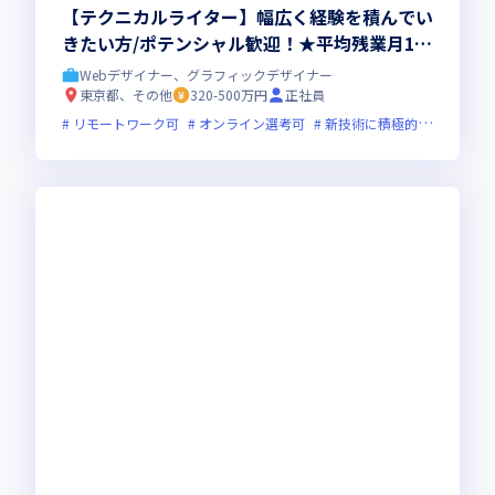
【テクニカルライター】幅広く経験を積んでい
きたい方/ポテンシャル歓迎！★平均残業月10
時間40分★有給取得率80％★年休123日以上★
Webデザイナー、グラフィックデザイナー
完全週休2日制（土日）★教育体制と様々な案
東京都、その他
320-500万円
正社員
件を通して成長可能
リモートワーク可
オンライン選考可
新技術に積極的
残業月2