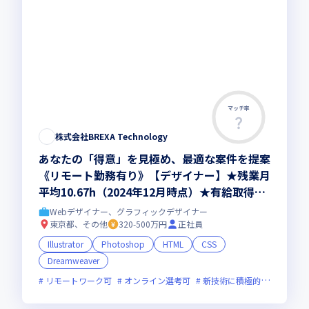
マッチ率
株式会社BREXA Technology
あなたの「得意」を見極め、最適な案件を提案
《リモート勤務有り》【デザイナー】★残業月
平均10.67h（2024年12月時点）★有給取得率
80％（2024年12月時点）■Web/グラフィッ
Webデザイナー、グラフィックデザイナー
ク/映像…「知識・スキルにあったプロジェク
東京都、その他
320-500万円
正社員
ト」と「しっかり学べる体制」でデザイナーと
Illustrator
Photoshop
HTML
CSS
して活躍しながらスキルアップ＆キャリアアッ
Dreamweaver
プが可能です！★あなたが目指すデザイナー像
リモートワーク可
オンライン選考可
新技術に積極的
残業月2
について相談できるカジュアル面談も実施中！