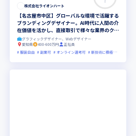
株式会社ライオンハート
【名古屋市中区】グローバルな環境で活躍する
ブランディングデザイナー。AI時代に人間の介
在価値を活かし、直接取引で様々な業界のクリ
エイティブを推進。
グラフィックデザイナー、Webデザイナー
愛知県
400-600万円
正社員
服装自由
副業可
オンライン選考可
新技術に積極的
ベンチ