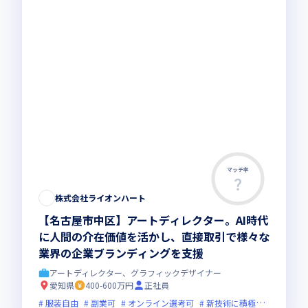
マッチ率
株式会社ライオンハート
【名古屋市中区】アートディレクター。AI時代
に人間の介在価値を活かし、直接取引で様々な
業界の企業ブランディングを支援
アートディレクター、グラフィックデザイナー
愛知県
400-600万円
正社員
服装自由
副業可
オンライン選考可
新技術に積極的
ベンチ