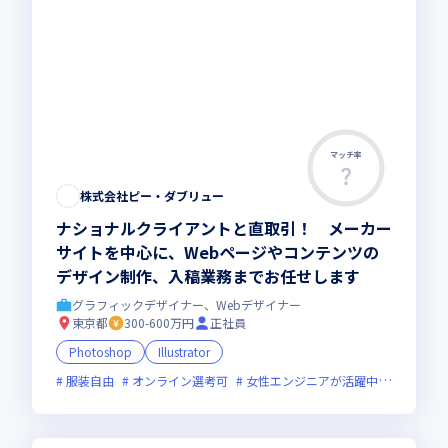
マッチ率
株式会社ピー・ダブリュー
ナショナルクライアントと直取引！ メーカー
サイトを中心に、Webページやコンテンツの
デザイン制作、入稿業務までお任せします
グラフィックデザイナー、Webデザイナー
東京都
300-600万円
正社員
Photoshop
Illustrator
服装自由
オンライン選考可
女性エンジニアが活躍中
裁量労働