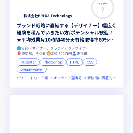
マッチ率
株式会社BREXA Technology
ブランド戦略に直結する【デザイナー】幅広く
経験を積んでいきたい方/ポテンシャル歓迎！
★平均残業月10時間40分★有給取得率80％★
年休123日以上★完全週休2日制（土日）★充
Webデザイナー、グラフィックデザイナー
実の教育体制と様々な案件を通して成長可能
東京都、その他
320-500万円
正社員
Illustrator
Photoshop
HTML
CSS
Dreamweaver
リモートワーク可
オンライン選考可
新技術に積極的
残業月2