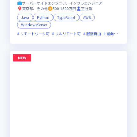
領域まで、一気通貫でキャリアを作りたいあな
サーバーサイドエンジニア、インフラエンジニア
たにオススメの環境です！
東京都、その他
500-1500万円
正社員
Java
Python
TypeScript
AWS
WindowsServer
リモートワーク可
フルリモート可
服装自由
副業可
オンラ
NEW