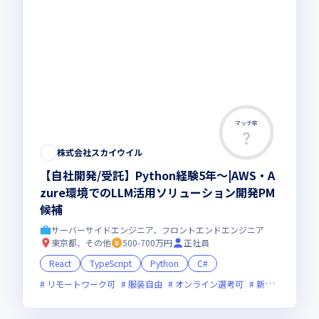
マッチ率
株式会社スカイウイル
【自社開発/受託】Python経験5年～|AWS・A
zure環境でのLLM活用ソリューション開発PM
候補
サーバーサイドエンジニア、フロントエンドエンジニア
東京都、その他
500-700万円
正社員
React
TypeScript
Python
C#
リモートワーク可
服装自由
オンライン選考可
新規立ち上げ