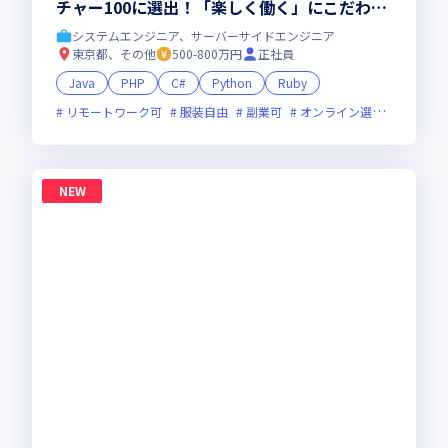
チャー100に選出！「楽しく働く」にこだわり
抜く会社。仕事も、人生も、本気で楽しめる環
システムエンジニア、サーバーサイドエンジニア
境へ！
東京都、その他
500-800万円
正社員
Java
PHP
C#
Python
Ruby
リモートワーク可
服装自由
副業可
オンライン選考可
ベン
NEW