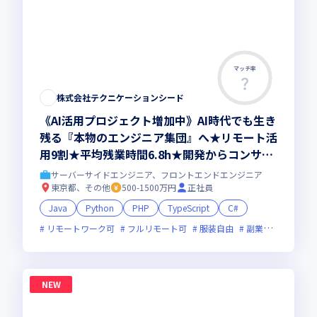
マッチ率
株式会社テクニケーションシード
《AI活用プロジェクト増加中》AI時代でも生き
残る『本物のエンジニア集団』へ★リモート活
用9割★平均残業時間6.8h★開発からコンサル
領域まで、一気通貫でキャリアを作りたいあな
サーバーサイドエンジニア、フロントエンドエンジニア
たにオススメの環境です！
東京都、その他
500-1500万円
正社員
Java
Python
PHP
TypeScript
C#
リモートワーク可
フルリモート可
服装自由
副業可
オンラ
NEW