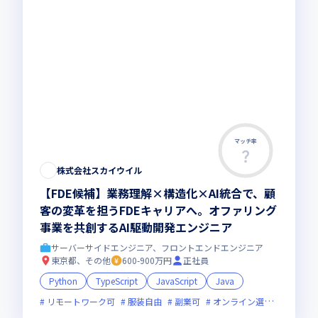
マッチ率
株式会社スカイウイル
【FDE候補】業務理解×構造化×AI統合で、顧
客の変革を担うFDEキャリアへ。オファリング
事業を共創するAI駆動開発エンジニア
サーバーサイドエンジニア、フロントエンドエンジニア
東京都、その他
600-900万円
正社員
Python
TypeScript
JavaScript
Java
リモートワーク可
服装自由
副業可
オンライン選考可
新規