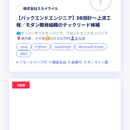
株式会社スカイウイル
【バックエンドエンジニア】DB設計〜上流工
程／モダン開発組織のテックリード候補
サーバーサイドエンジニア、フロントエンドエンジニア
東京都、その他
650-850万円
正社員
Java
Python
JavaScript
Microsoft Azure
AWS
リモートワーク可
服装自由
副業可
オンライン選考可
新規
NEW