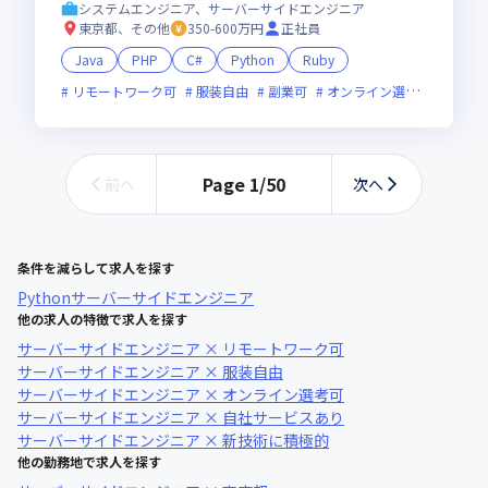
当／趣味休暇
システムエンジニア、サーバーサイドエンジニア
東京都、その他
350-600万円
正社員
Java
PHP
C#
Python
Ruby
リモートワーク可
服装自由
副業可
オンライン選考可
ベン
Page
1
/
50
前へ
次へ
条件を減らして求人を探す
Python
サーバーサイドエンジニア
他の求人の特徴で求人を探す
サーバーサイドエンジニア × リモートワーク可
サーバーサイドエンジニア × 服装自由
サーバーサイドエンジニア × オンライン選考可
サーバーサイドエンジニア × 自社サービスあり
サーバーサイドエンジニア × 新技術に積極的
他の勤務地で求人を探す