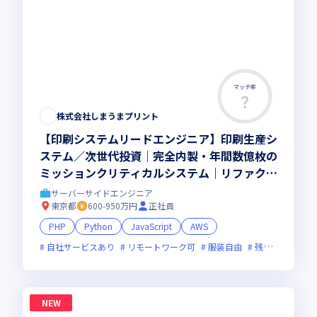
マッチ率
株式会社しまうまプリント
【印刷システムリードエンジニア】印刷生産シ
ステム／次世代投資｜完全内製・年間数億枚の
ミッションクリティカルシステム｜リファクタ
＆刷新の比重をさらに拡大｜ハイブリッド勤務
サーバーサイドエンジニア
(週2出社)
東京都
600-950万円
正社員
PHP
Python
JavaScript
AWS
自社サービスあり
リモートワーク可
服装自由
残業月20時間未満
NEW