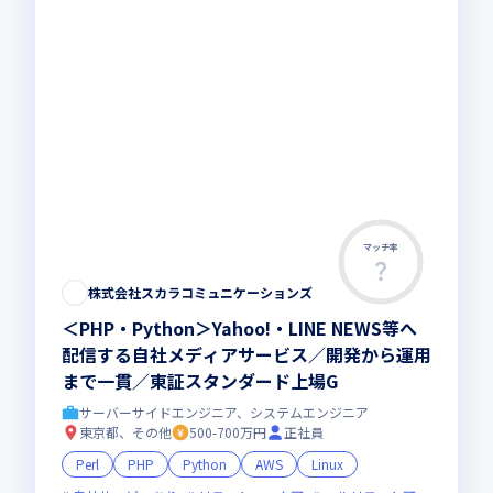
マッチ率
株式会社スカラコミュニケーションズ
＜PHP・Python＞Yahoo!・LINE NEWS等へ
配信する自社メディアサービス／開発から運用
まで一貫／東証スタンダード上場G
サーバーサイドエンジニア、システムエンジニア
東京都、その他
500-700万円
正社員
Perl
PHP
Python
AWS
Linux