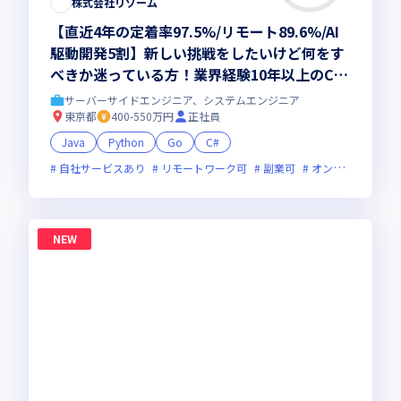
株式会社リゾーム
【直近4年の定着率97.5%/リモート89.6%/AI
駆動開発5割】新しい挑戦をしたいけど何をす
べきか迷っている方！業界経験10年以上のCS
が共同で作るオーダーメイドのキャリア設計
サーバーサイドエンジニア、システムエンジニア
で、市場価値＋年収UPしませんか？
東京都
400-550万円
正社員
Java
Python
Go
C#
自社サービスあり
リモートワーク可
副業可
オンライン選考可
NEW