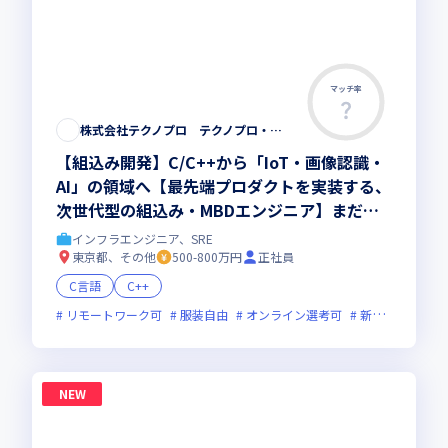
マッチ率
株式会社テクノプロ テクノプロ・エンジニアリング社
【組込み開発】C/C++から「IoT・画像認識・
AI」の領域へ【最先端プロダクトを実装する、
次世代型の組込み・MBDエンジニア】まだ世
に出ていない次世代プロダクト開発◆最先端の
インフラエンジニア、SRE
研修200講座以上
東京都、その他
500-800万円
正社員
C言語
C++
リモートワーク可
服装自由
オンライン選考可
新技術に積極的
NEW