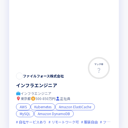
マッチ率
ファイルフォース株式会社
インフラエンジニア
インフラエンジニア
東京都
500-850万円
正社員
AWS
Kubernetes
Amazon ElastiCache
MySQL
Amazon DynamoDB
自社サービスあり
リモートワーク可
服装自由
フレックス制度あり