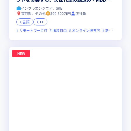
ンジニア】まだ世に出ていない次世代プロダク
インフラエンジニア、SRE
ト開発◆最先端の研修200講座以上
東京都、その他
500-800万円
正社員
C言語
C++
リモートワーク可
服装自由
オンライン選考可
新技術に積極的
NEW