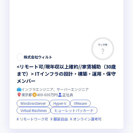
マッチ率
株式会社ウィルト
<リモート可/現年収以上確約//家賃補助（30歳
まで）> ITインフラの設計・構築・運用・保守
メンバー
インフラエンジニア、サーバーエンジニア
東京都
400-600万円
正社員
WindowsServer
Hyper-V
VMware
Virtual Machines
ヒューレットパッカード
リモートワーク可
服装自由
オンライン選考可