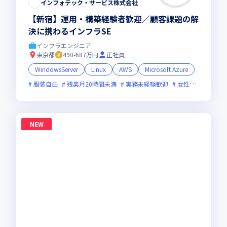
インフォテック・サービス株式会社
【新宿】運用・構築経験者歓迎／顧客課題の解
決に携わるインフラSE
インフラエンジニア
東京都
490-687万円
正社員
WindowsServer
Linux
AWS
Microsoft Azure
服装自由
残業月20時間未満
実務未経験歓迎
女性エンジニアが活躍中
NEW