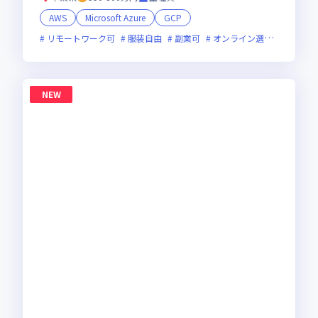
AWS
Microsoft Azure
GCP
リモートワーク可
服装自由
副業可
オンライン選考可
フレ
NEW