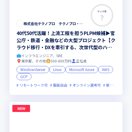
マッチ率
株式会社テクノプロ テクノプロ・エンジニアリング社
40代50代活躍！上流工程を担うPLPM候補▶︎官
公庁・鉄道・金融などの大型プロジェクト【ク
ラウド移行・DXを牽引する、次世代型のハイ
ブリッド・インフラエンジニア 】
インフラエンジニア、SRE
東京都、その他
500-800万円
正社員
WindowsServer
Linux
Microsoft Azure
AWS
GCP
リモートワーク可
服装自由
オンライン選考可
新技術に積極的
NEW