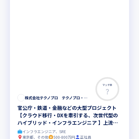
マッチ率
株式会社テクノプロ テクノプロ・エンジニアリング社
官公庁・鉄道・金融などの大型プロジェクト
【クラウド移行・DXを牽引する、次世代型の
ハイブリッド・インフラエンジニア 】上流工
程やリーダーへのステップアップを応援
インフラエンジニア、SRE
東京都、その他
500-800万円
正社員