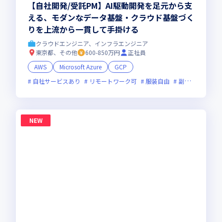
【自社開発/受託PM】AI駆動開発を足元から支
える、モダンなデータ基盤・クラウド基盤づく
りを上流から一貫して手掛ける
クラウドエンジニア、インフラエンジニア
東京都、その他
600-850万円
正社員
AWS
Microsoft Azure
GCP
自社サービスあり
リモートワーク可
服装自由
副業可
オン
NEW