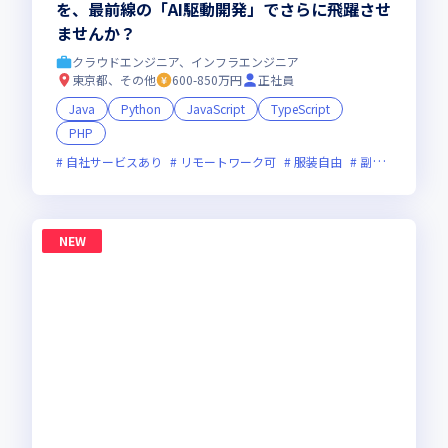
を、最前線の「AI駆動開発」でさらに飛躍させ
ませんか？
クラウドエンジニア、インフラエンジニア
東京都、その他
600-850万円
正社員
Java
Python
JavaScript
TypeScript
PHP
自社サービスあり
リモートワーク可
服装自由
副業可
オン
NEW