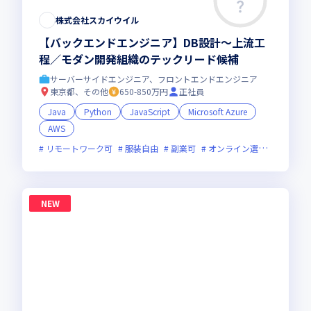
株式会社スカイウイル
【バックエンドエンジニア】DB設計〜上流工
程／モダン開発組織のテックリード候補
サーバーサイドエンジニア、フロントエンドエンジニア
東京都、その他
650-850万円
正社員
Java
Python
JavaScript
Microsoft Azure
AWS
リモートワーク可
服装自由
副業可
オンライン選考可
新規
NEW