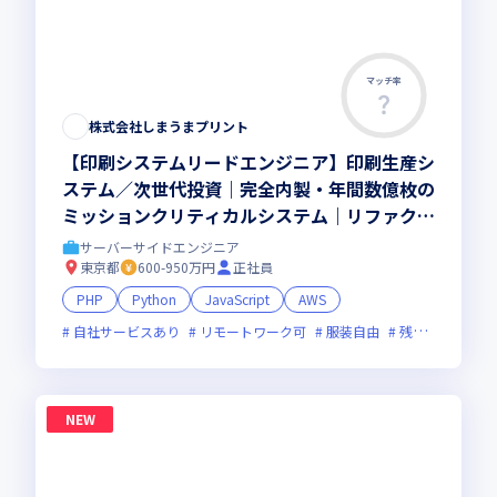
マッチ率
株式会社しまうまプリント
【印刷システムリードエンジニア】印刷生産シ
ステム／次世代投資｜完全内製・年間数億枚の
ミッションクリティカルシステム｜リファクタ
＆刷新の比重をさらに拡大｜ハイブリッド勤務
サーバーサイドエンジニア
(週2出社)
東京都
600-950万円
正社員
PHP
Python
JavaScript
AWS
自社サービスあり
リモートワーク可
服装自由
残業月20時間未満
NEW