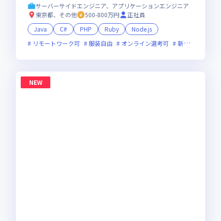
直取引・最先端プロジェクト多数／残業少・福
サーバーサイドエンジニア、アプリケーションエンジニア
利厚生◎
東京都、その他
500-800万円
正社員
Java
C#
PHP
Ruby
Node.js
リモートワーク可
服装自由
オンライン選考可
新技術に積極的
NEW