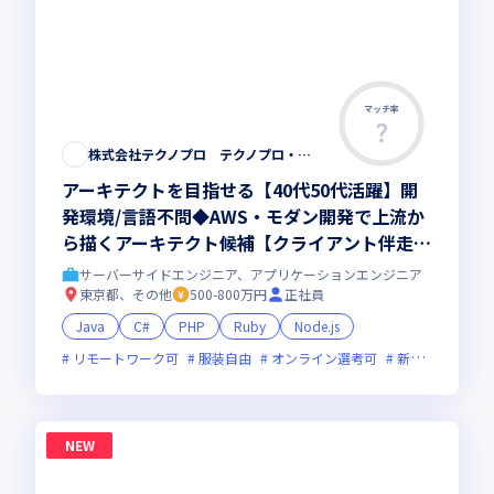
マッチ率
株式会社テクノプロ テクノプロ・エンジニアリング社
アーキテクトを目指せる【40代50代活躍】開
発環境/言語不問◆AWS・モダン開発で上流か
ら描くアーキテクト候補【クライアント伴走型
のフルスタック・リードエンジニア 】大手直
サーバーサイドエンジニア、アプリケーションエンジニア
取引・最先端プロジェクト多数／残業少・福利
東京都、その他
500-800万円
正社員
厚生◎
Java
C#
PHP
Ruby
Node.js
リモートワーク可
服装自由
オンライン選考可
新技術に積極的
NEW