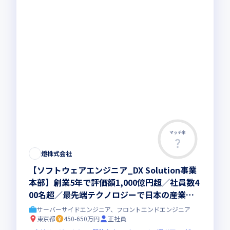
マッチ率
燈株式会社
【ソフトウェアエンジニア_DX Solution事業
本部】創業5年で評価額1,000億円超／社員数4
00名超／最先端テクノロジーで日本の産業を
アップデートする東大発AIスタートアップ
サーバーサイドエンジニア、フロントエンドエンジニア
東京都
450-650万円
正社員