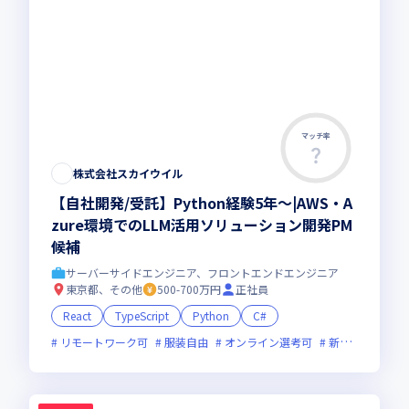
マッチ率
株式会社スカイウイル
【自社開発/受託】Python経験5年～|AWS・A
zure環境でのLLM活用ソリューション開発PM
候補
サーバーサイドエンジニア、フロントエンドエンジニア
東京都、その他
500-700万円
正社員
React
TypeScript
Python
C#
リモートワーク可
服装自由
オンライン選考可
新規立ち上げ