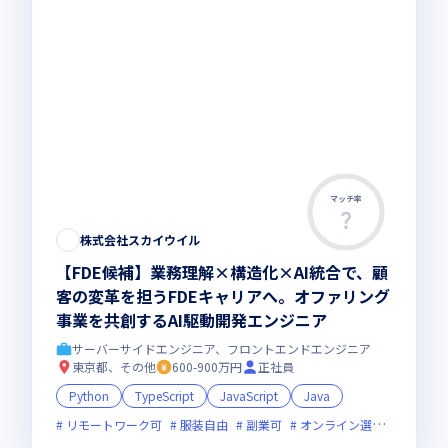
マッチ率
株式会社スカイウイル
【FDE候補】業務理解×構造化×AI統合で、顧
客の変革を担うFDEキャリアへ。オファリング
事業を共創するAI駆動開発エンジニア
サーバーサイドエンジニア、フロントエンドエンジニア
東京都、その他
600-900万円
正社員
Python
TypeScript
JavaScript
Java
リモートワーク可
服装自由
副業可
オンライン選考可
新規