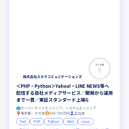
マッチ率
株式会社スカラコミュニケーションズ
＜PHP・Python＞Yahoo!・LINE NEWS等へ
配信する自社メディアサービス／開発から運用
まで一貫／東証スタンダード上場G
サーバーサイドエンジニア、システムエンジニア
東京都、その他
500-700万円
正社員
Perl
PHP
Python
AWS
Linux