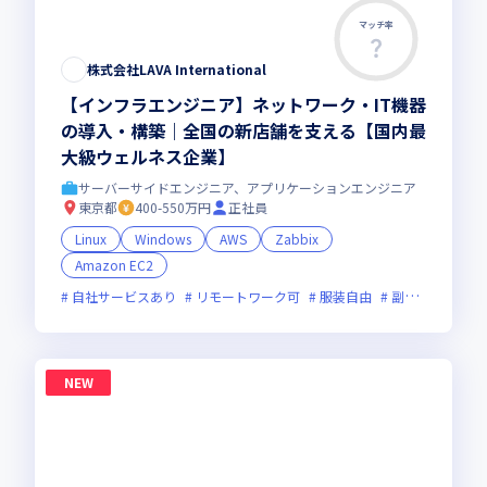
マッチ率
株式会社LAVA International
【インフラエンジニア】ネットワーク・IT機器
の導入・構築｜全国の新店舗を支える【国内最
大級ウェルネス企業】
サーバーサイドエンジニア、アプリケーションエンジニア
東京都
400-550万円
正社員
Linux
Windows
AWS
Zabbix
Amazon EC2
自社サービスあり
リモートワーク可
服装自由
副業可
オン
NEW