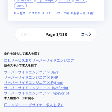
AWS
自社サービスあり
リモートワーク可
服装自由
副業可
オン
Page
1
/
118
前へ
次へ
条件を減らして求人を探す
自社サービスあり
サーバーサイドエンジニア
他のスキルで求人を探す
サーバーサイドエンジニア × Java
サーバーサイドエンジニア × PHP
サーバーサイドエンジニア × Python
サーバーサイドエンジニア × JavaScript
サーバーサイドエンジニア × TypeScript
求人検索ページに戻る
ITエンジニア・デザイナー求人を探す