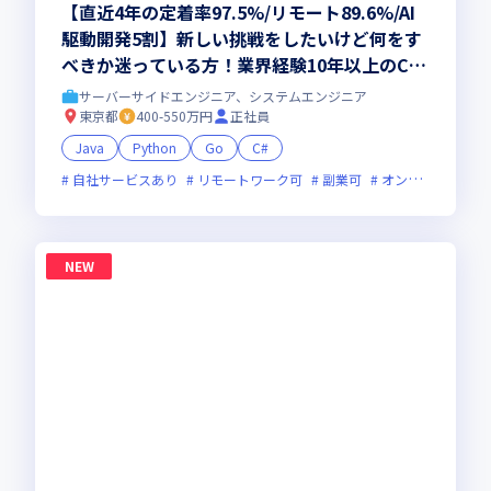
【直近4年の定着率97.5%/リモート89.6%/AI
駆動開発5割】新しい挑戦をしたいけど何をす
べきか迷っている方！業界経験10年以上のCS
が共同で作るオーダーメイドのキャリア設計
サーバーサイドエンジニア、システムエンジニア
で、市場価値＋年収UPしませんか？
東京都
400-550万円
正社員
Java
Python
Go
C#
自社サービスあり
リモートワーク可
副業可
オンライン選考可
NEW