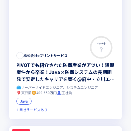
マッチ率
株式会社eプリントサービス
PIVOTでも紹介された防衛産業がアツい！短期
案件から卒業！Java×防衛システムの長期開
発で安定したキャリアを築く@府中・立川エリ
ア｜社会貢献性◎キャリアアップ◎防衛システ
サーバーサイドエンジニア、システムエンジニア
ム開発
東京都
400-650万円
正社員
Java
自社サービスあり