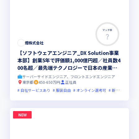
マッチ率
燈株式会社
【ソフトウェアエンジニア_DX Solution事業
本部】創業5年で評価額1,000億円超／社員数4
00名超／最先端テクノロジーで日本の産業を
アップデートする東大発AIスタートアップ
サーバーサイドエンジニア、フロントエンドエンジニア
東京都
450-650万円
正社員
自社サービスあり
服装自由
オンライン選考可
新規立ち上げ
NEW