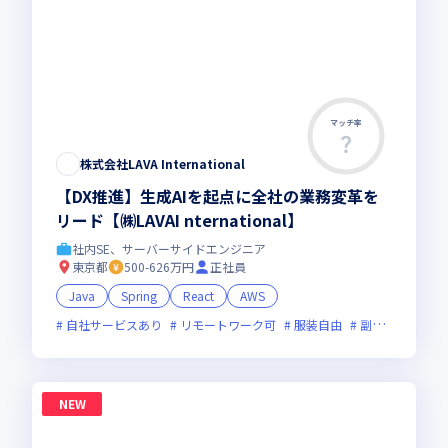
マッチ率
株式会社LAVA International
【DX推進】生成AIを起点に全社の業務変革を
リード【㈱LAVAI nternational】
社内SE、サーバーサイドエンジニア
東京都
500-626万円
正社員
Java
Spring
React
AWS
自社サービスあり
リモートワーク可
服装自由
副業可
オン
NEW