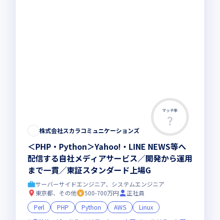
マッチ率
株式会社スカラコミュニケーションズ
＜PHP・Python＞Yahoo!・LINE NEWS等へ
配信する自社メディアサービス／開発から運用
まで一貫／東証スタンダード上場G
サーバーサイドエンジニア、システムエンジニア
東京都、その他
500-700万円
正社員
Perl
PHP
Python
AWS
Linux