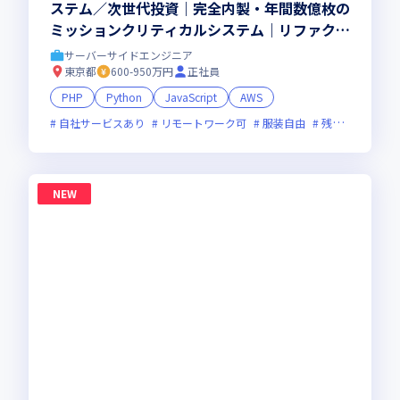
ステム／次世代投資｜完全内製・年間数億枚の
ミッションクリティカルシステム｜リファクタ
＆刷新の比重をさらに拡大｜ハイブリッド勤務
サーバーサイドエンジニア
(週2出社)
東京都
600-950万円
正社員
PHP
Python
JavaScript
AWS
自社サービスあり
リモートワーク可
服装自由
残業月20時間未満
NEW