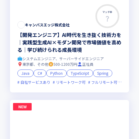
マッチ率
キャンバスエッジ株式会社
【開発エンジニア】AI時代を生き抜く技術力を
｜実践型生成AI×モダン開発で市場価値を高め
る｜学び続けられる成長環境
システムエンジニア、サーバーサイドエンジニア
東京都、その他
500-1200万円
正社員
Java
C#
Python
TypeScript
Spring
自社サービスあり
リモートワーク可
フルリモート可
服装自由
NEW