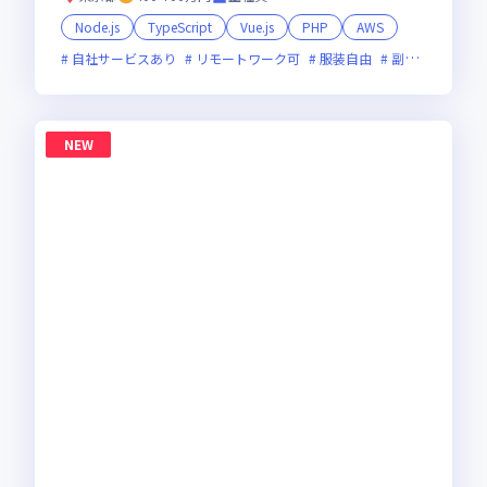
Node.js
TypeScript
Vue.js
PHP
AWS
自社サービスあり
リモートワーク可
服装自由
副業可
オン
NEW