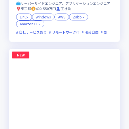
サーバーサイドエンジニア、アプリケーションエンジニア
東京都
400-550万円
正社員
Linux
Windows
AWS
Zabbix
Amazon EC2
自社サービスあり
リモートワーク可
服装自由
副業可
オン
NEW