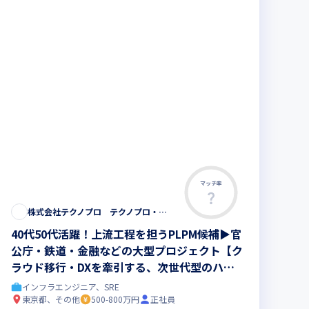
マッチ率
株式会社テクノプロ テクノプロ・エンジニアリング社
40代50代活躍！上流工程を担うPLPM候補▶︎官
公庁・鉄道・金融などの大型プロジェクト【ク
ラウド移行・DXを牽引する、次世代型のハイ
ブリッド・インフラエンジニア 】
インフラエンジニア、SRE
東京都、その他
500-800万円
正社員