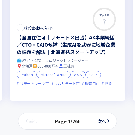
マッチ率
株式会社レボルト
【全国在住可｜リモート×出張】AX事業統括
／CTO・CAIO候補（生成AIを武器に地域企業
の課題を解決｜北海道発スタートアップ）
VPoE・CTO、プロジェクトマネージャー
北海道
600-800万円
正社員
Python
Microsoft Azure
AWS
GCP
リモートワーク可
フルリモート可
服装自由
副業可
オンラ
オンライン選考可
フレックス制度あり
新規立ち上げ
新技術に積極的
Page
1
/
266
前へ
次へ