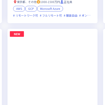
東京都、その他
1000-1500万円
正社員
AWS
GCP
Microsoft Azure
オンライン選考可
リモートワーク可
フレックス制度あり
フルリモート可
新規立ち上げ
服装自由
新技術に積極的
オンライン選考可
NEW