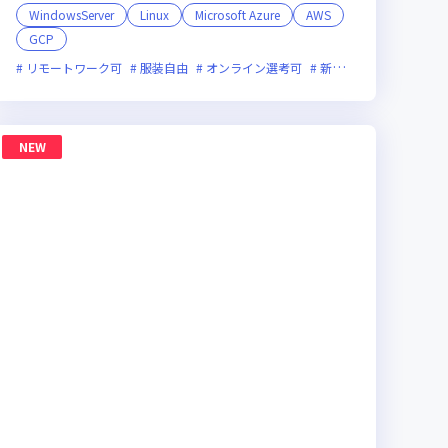
WindowsServer
Linux
Microsoft Azure
AWS
GCP
ックス制度あり
リモートワーク可
服装自由
オンライン選考可
新技術に積極的
残業
NEW