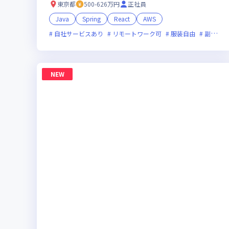
東京都
500-626万円
正社員
Java
Spring
React
AWS
自社サービスあり
リモートワーク可
服装自由
副業可
NEW