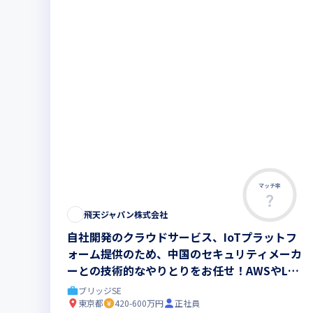
マッチ率
飛天ジャパン株式会社
自社開発のクラウドサービス、IoTプラットフ
ォーム提供のため、中国のセキュリティメーカ
ーとの技術的なやりとりをお任せ！AWSやLin
uxを用いた業務経験を活かしてコアメンバー
ブリッジSE
になりませんか
東京都
420-600万円
正社員