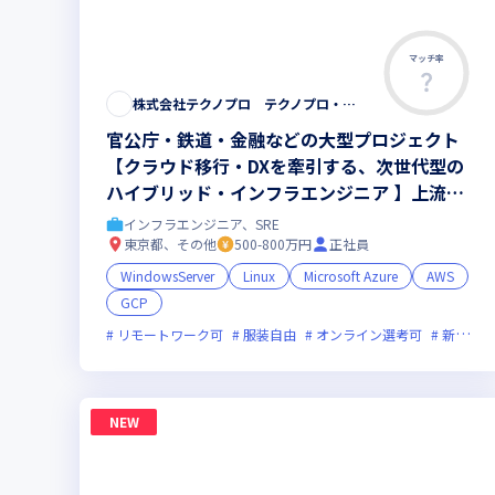
マッチ率
株式会社テクノプロ テクノプロ・エンジニアリング社
官公庁・鉄道・金融などの大型プロジェクト
【クラウド移行・DXを牽引する、次世代型の
ハイブリッド・インフラエンジニア 】上流工
程やリーダーへのステップアップを応援
インフラエンジニア、SRE
東京都、その他
500-800万円
正社員
WindowsServer
Linux
Microsoft Azure
AWS
GCP
リモートワーク可
服装自由
オンライン選考可
新技術に積極的
NEW