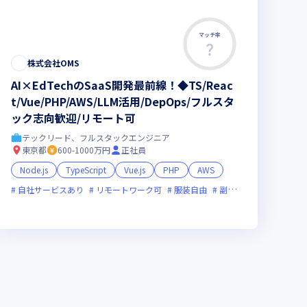
マッチ率
株式会社OMS
AI×EdTechのSaaS開発最前線！◆TS/Reac
t/Vue/PHP/AWS/LLM活用/DepOps/フルスタ
ック志向歓迎/リモート可
テックリード、フルスタックエンジニア
東京都
600-1000万円
正社員
Node.js
TypeScript
Vue.js
PHP
AWS
イン選考可
自社サービスあり
フレックス制度あり
リモートワーク可
新規立ち上げ
服装自由
新技術に積極的
副業可
オンライン選
ベンチャー
ベンチャー企業
残業月20時間未満
グローバル展開
女性エンジニアが活躍中