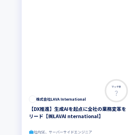
マッチ率
株式会社LAVA International
【DX推進】生成AIを起点に全社の業務変革を
リード【㈱LAVAI nternational】
社内SE、サーバーサイドエンジニア