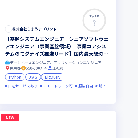
マッチ率
株式会社しまうまプリント
【基幹システムエンジニア シニアソフトウェ
アエンジニア（事業基盤領域）| 事業コアシス
テムのモダナイズ推進リード】国内最大級のプ
リントECを支える基幹システム｜会計・デー
データベースエンジニア、アプリケーションエンジニア
タ基盤・大規模データ管理｜ペタバイト級デー
東京都
650-900万円
正社員
タ｜基幹SaaS接続｜部課長層と協働して推進
Python
AWS
BigQuery
｜ハイブリッド勤務(週1出社)
自社サービスあり
裁量労働制あり
リモートワーク可
服装自由
残業月20時間未満
裁
NEW