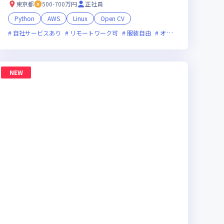
東京都
500-700万円
正社員
Python
AWS
Linux
Open CV
ベンチャー企業
新技術に積極的
自社サービスあり
残業月20時間未満
ベンチャー企業
リモートワーク可
グローバル展開
裁量労働制あり
服装自由
女性エンジニアが活躍中
オンライン選考可
新
NEW