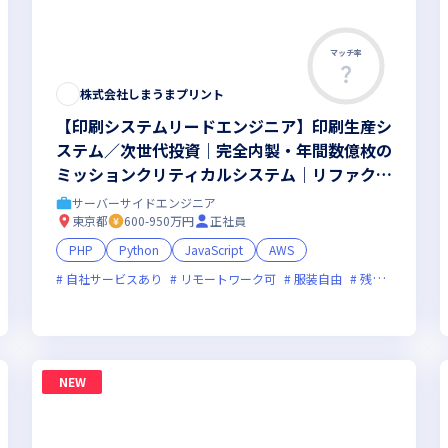
マッチ率
株式会社しまうまプリント
【印刷システムリードエンジニア】印刷生産シ
ステム／次世代投資｜完全内製・年間数億枚の
ミッションクリティカルシステム｜リファクタ
＆刷新の比重をさらに拡大｜ハイブリッド勤務
サーバーサイドエンジニア
(週2出社)
東京都
600-950万円
正社員
PHP
Python
JavaScript
AWS
自社サービスあり
リモートワーク可
服装自由
残業月20時間未満
残業月20時間未満
女性エンジニアが活躍中
NEW