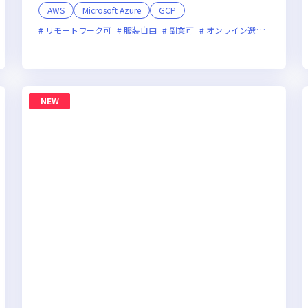
AWS
Microsoft Azure
GCP
リモートワーク可
服装自由
副業可
オンライン選考可
フレ
NEW